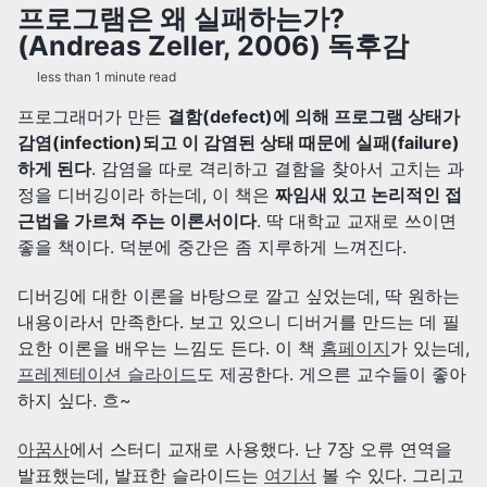
프로그램은 왜 실패하는가?
(Andreas Zeller, 2006) 독후감
less than 1 minute read
프로그래머가 만든
결함(defect)에 의해 프로그램 상태가
감염(infection)되고 이 감염된 상태 때문에 실패(failure)
하게 된다
. 감염을 따로 격리하고 결함을 찾아서 고치는 과
정을 디버깅이라 하는데, 이 책은
짜임새 있고 논리적인 접
근법을 가르쳐 주는 이론서이다
. 딱 대학교 교재로 쓰이면
좋을 책이다. 덕분에 중간은 좀 지루하게 느껴진다.
디버깅에 대한 이론을 바탕으로 깔고 싶었는데, 딱 원하는
내용이라서 만족한다. 보고 있으니 디버거를 만드는 데 필
요한 이론을 배우는 느낌도 든다. 이 책
홈페이지
가 있는데,
프레젠테이션 슬라이드
도 제공한다. 게으른 교수들이 좋아
하지 싶다. 흐~
아꿈사
에서 스터디 교재로 사용했다. 난 7장 오류 연역을
발표했는데, 발표한 슬라이드는
여기서
볼 수 있다. 그리고