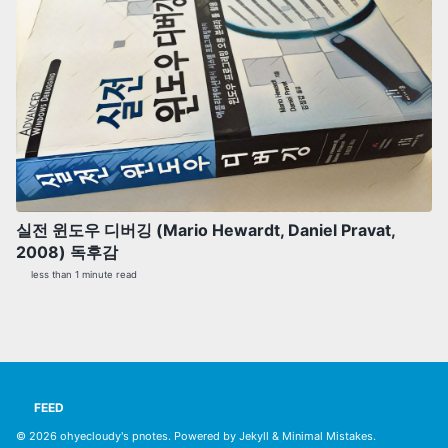
실전 윈도우 디버깅 (Mario Hewardt, Daniel Pravat,
2008) 독후감
less than 1 minute read
FEED
© 2026
ohyecloudy's pnotes
. Powered by
Jekyll
&
Minimal Mistakes
.