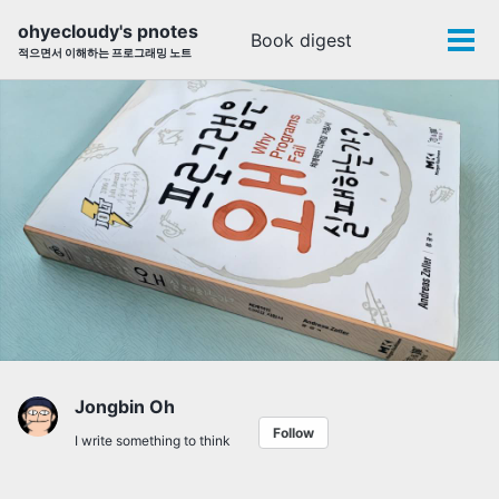
Skip
Skip
Skip
ohyecloudy's pnotes
Book digest
Toggle
to
to
to
Tog
적으면서 이해하는 프로그래밍 노트
search
primary
content
footer
men
navigation
Jongbin Oh
Follow
I write something to think