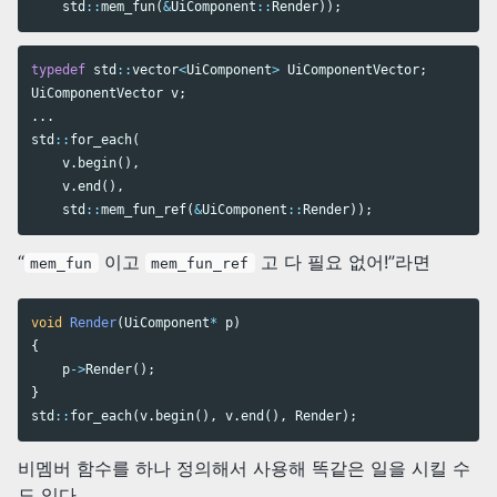
std
::
mem_fun
(
&
UiComponent
::
Render
));
typedef
std
::
vector
<
UiComponent
>
UiComponentVector
;
UiComponentVector
v
;
...
std
::
for_each
(
v
.
begin
(),
v
.
end
(),
std
::
mem_fun_ref
(
&
UiComponent
::
Render
));
“
이고
고 다 필요 없어!”라면
mem_fun
mem_fun_ref
void
Render
(
UiComponent
*
p
)
{
p
->
Render
();
}
std
::
for_each
(
v
.
begin
(),
v
.
end
(),
Render
);
비멤버 함수를 하나 정의해서 사용해 똑같은 일을 시킬 수
도 있다.