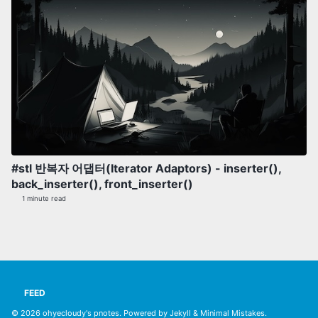
#stl 반복자 어댑터(Iterator Adaptors) - inserter(),
back_inserter(), front_inserter()
1 minute read
FEED
© 2026
ohyecloudy's pnotes
. Powered by
Jekyll
&
Minimal Mistakes
.