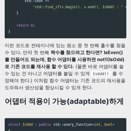
std
::
cout
<<
"std::find_if(v.begin(), v.end(), IsOdd) : "
<<
}
return
0
;
}
이런 코드로 컨테이너에 있는 원소 중 첫 번째 홀수를 찾을
수 있다. 만약 첫 번째
짝수를 찾으려고 한다면?
IsEven()
를 만들어도 되는데, 함수 어댑터를 사용하면 not1(IsOdd)
로 기존 코드를 재사용 할 수 있다.
(물론 바로 어댑터를 쓸
수 있는 건 아니고 어댑터를 붙일 수 있게
를 수
IsOdd()
정해야 한다.) 이처럼 함수 어댑터는 기존 코드의 재사용을
도와줘서 생산성을 향상시킬 수 있게 한다.
어댑터 적용이 가능(adaptable)하게
struct
IsOdd
:
public
std
::
unary_function
<
int
,
bool
>
{