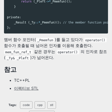
return
(
_Pleft
->*
_Pmemfun
)();
}
private:
_Result
(
_Ty
::*
_Pmemfun
)();
// the member function point
};
멤버 함수 포인터(
)를 들고 있다가
_Pmemfun
operator()
함수가 호출될 때 넘어온 인자를 이용해 호출한다.
같은 경우는
의 인자로 참조
mem_fun_ref_t
operator()
(
)가 넘어온다.
_Ty& _Pleft
참고
TC++PL
이펙티브 STL
Tags:
code
cpp
stl