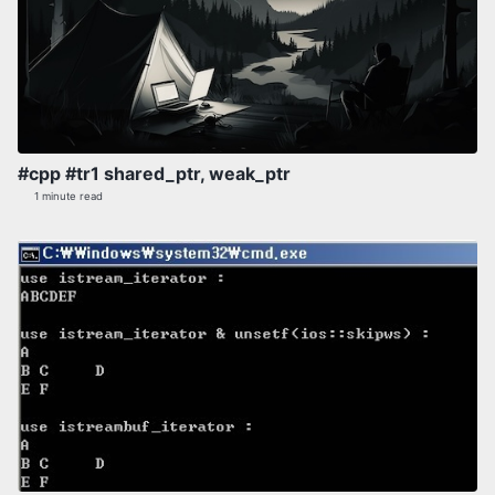
#cpp #tr1 shared_ptr, weak_ptr
1 minute read