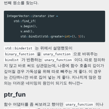
번째 원소를 찾는다.
IntegerVector
::
iterator
iter
=
std
::
find_if
(
v
.
begin
(),
v
.
end
(),
std
::
bind1st
(
std
::
greater
<
int
>
(),
5
));
는 위에서 설명했듯이
std::binder1st
을
으로 바꿔주는
binary_function
unary_function
가 반환하는
이다. 따로 정의하
bind1st
unary_function
지 않고 바로 써도 상관없는데, 나중에 함수 호출의 깊이가
깊어질 경우 가독성을 위해 따로 빼주는 게 좋다. 이 경우
는 간단하니깐 바로 집어 넣는 게 좋다. 지나치게 많은 정
의는 더러운 네이밍의 원인이 되기도 하니깐~
ptr_fun
함수 어댑터를 좀 써보려고 했더만
이나
unary_function