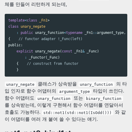
체를 만들어 리턴하게 되는데,
template
<
class
_Fn1
>
class
unary_negate
:
public
unary_function
<
typename
_Fn1
::
argument_type
,
bo
{
// functor adapter !_Func(left)
public:
explicit
unary_negate
(
const
_Fn1
&
_Func
)
:
_Functor
(
_Func
)
{
// construct from functor
}
클래스가 상속받을
의 타
unary_negate
unary_function
입 인자로 함수 어댑터의
타입이 쓰인다.
argument_type
함수 어댑터도
또는
unary_function
binary_function
를 상속받는데, 이렇게 구현해서 함수 어댑터를 연달아서
호출도 가능하다.
와 같
std::not1(std::not1(IsOdd()))
이 어댑터를 여러 개 붙여 쓸 수 있다는 얘기.