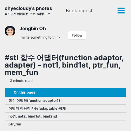
Skip
Skip
Skip
ohyecloudy's pnotes
Book digest
Toggle
to
to
to
Tog
적으면서 이해하는 프로그래밍 노트
search
primary
content
footer
men
navigation
Jongbin Oh
Follow
I write something to think
#stl 함수 어댑터(function adaptor,
adapter) - not1, bind1st, ptr_fun,
mem_fun
3 minute read
On this page
함수 어댑터(function adaptor)?!
어댑터 적용이 가능(adaptable)하게
not1, not2, bind1st, bind2nd
ptr_fun