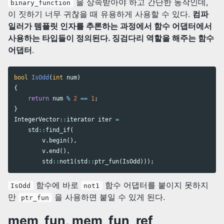
을 상속받아야 하고 간단한 동작인데,
binary_function
이 짓하기 너무 귀찮을 때 유용하게 사용할 수 있다.
컴파
일러가 템플릿 인자를 추론하는 과정에서 함수 어댑터에서
사용하는 타입들이 정의된다. 징검다리 역할을 해주는 함수
어댑터
.
bool
IsOdd
(
int
num
)
{
return
num
%
2
==
1
;
}
IntegerVector
::
iterator
iter
=
std
::
find_if
(
v
.
begin
(),
v
.
end
(),
std
::
not1
(
std
::
ptr_fun
(
IsOdd
)));
함수에 바로
함수 어댑터를 붙이지 못하지
IsOdd
not1
만
을 사용하면 붙일 수 있게 된다.
ptr_fun
mem_fun, mem_fun_ref