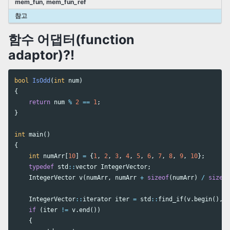
mem_fun, mem_fun_ref
참고
함수 어댑터(function
adaptor)?!
bool
IsOdd
(
int
num
)
{
return
num
%
2
==
1
;
}
int
main
()
{
int
numArr
[
10
]
=
{
1
,
2
,
3
,
4
,
5
,
6
,
7
,
8
,
9
,
10
};
typedef
std
::
vector
IntegerVector
;
IntegerVector
v
(
numArr
,
numArr
+
sizeof
(
numArr
)
/
sizeof
IntegerVector
::
iterator
iter
=
std
::
find_if
(
v
.
begin
(),
v
if
(
iter
!=
v
.
end
())
{