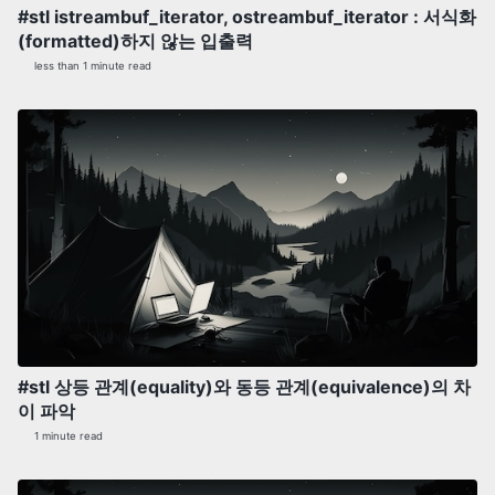
#stl istreambuf_iterator, ostreambuf_iterator : 서식화
(formatted)하지 않는 입출력
less than 1 minute read
#stl 상등 관계(equality)와 동등 관계(equivalence)의 차
이 파악
1 minute read