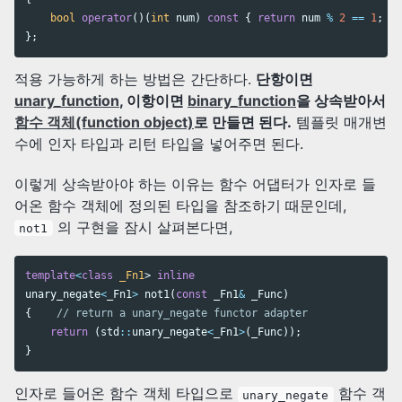
bool
operator
()(
int
num
)
const
{
return
num
%
2
==
1
;
}
};
적용 가능하게 하는 방법은 간단하다.
단항이면
unary_function
, 이항이면
binary_function
을 상속받아서
함수 객체(function object)
로 만들면 된다.
템플릿 매개변
수에 인자 타입과 리턴 타입을 넣어주면 된다.
이렇게 상속받아야 하는 이유는 함수 어댑터가 인자로 들
어온 함수 객체에 정의된 타입을 참조하기 때문인데,
의 구현을 잠시 살펴본다면,
not1
template
<
class
_Fn1
>
inline
unary_negate
<
_Fn1
>
not1
(
const
_Fn1
&
_Func
)
{
// return a unary_negate functor adapter
return
(
std
::
unary_negate
<
_Fn1
>
(
_Func
));
}
인자로 들어온 함수 객체 타입으로
함수 객
unary_negate