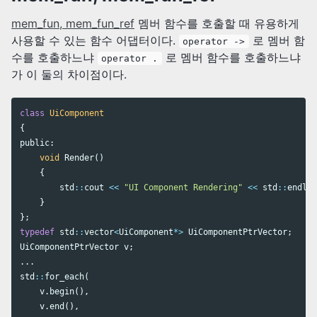
mem_fun, mem_fun_ref
멤버 함수를 호출할 때 유용하게
사용할 수 있는 함수 어댑터이다.
로 멤버 함
operator ->
수를 호출하느냐
로 멤버 함수를 호출하느냐
operator .
가 이 둘의 차이점이다.
class
UiComponent
{
public:
void
Render
()
{
std
::
cout
<<
"UI Component Rendering"
<<
std
::
endl
;
}
};
typedef
std
::
vector
<
UiComponent
*>
UiComponentPtrVector
;
UiComponentPtrVector
v
;
...
std
::
for_each
(
v
.
begin
(),
v
.
end
(),