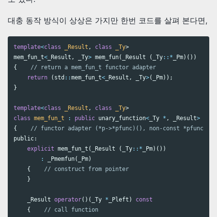
대충 동작 방식이 상상은 가지만 한번 코드를 살펴 본다면,
template
<
class
_Result
,
class
_Ty
>
mem_fun_t
<
_Result
,
_Ty
>
mem_fun
(
_Result
(
_Ty
::*
_Pm
)())
{
// return a mem_fun_t functor adapter
return
(
std
::
mem_fun_t
<
_Result
,
_Ty
>
(
_Pm
));
}
template
<
class
_Result
,
class
_Ty
>
class
mem_fun_t
:
public
unary_function
<
_Ty
*
,
_Result
>
{
// functor adapter (*p->*pfunc)(), non-const *pfunc
public:
explicit
mem_fun_t
(
_Result
(
_Ty
::*
_Pm
)())
:
_Pmemfun
(
_Pm
)
{
// construct from pointer
}
_Result
operator
()(
_Ty
*
_Pleft
)
const
{
// call function