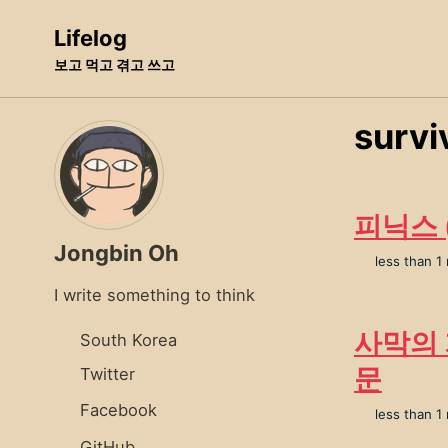
Skip
Skip
Skip
Lifelog
to
to
to
보고 먹고 겪고 쓰고
primary
content
footer
navigation
survi
피닉스 
Jongbin Oh
less than 1
I write something to think
사막의 
South Korea
문
Twitter
Facebook
less than 1
GitHub