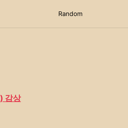
Random
Toggle
search
) 감상