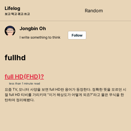
Skip
Skip
Skip
Lifelog
Random
Toggle
to
to
to
보고 먹고 겪고 쓰고
search
primary
content
footer
navigation
Jongbin Oh
Follow
I write something to think
fullhd
full HD(FHD)?
less than 1 minute read
요즘 TV, 모니터 사양을 보면 full HD란 용어가 등장한다. 정확한 뜻을 모르던 시
절 full HD 티비를 가리키며 “이거 해상도가 어떻게 되죠?”라고 물은 무식을 한
탄하며 정리해봤다.