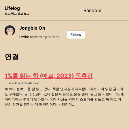
Skip
Skip
Skip
Lifelog
Random
Toggle
to
to
to
보고 먹고 겪고 쓰고
search
primary
content
footer
navigation
Jongbin Oh
Follow
I write something to think
연결
1%를 읽는 힘 (메르, 2023) 독후감
less than 1 minute read
’메르의 블로그’를 잘 읽고 있다. 책을 낸다길래 대부분이 내가 이미 읽은 글이라
도 구매했다. 글과 상관이 있나 싶은 내용으로 운을 뗀다. 돌고 돌다 보니 어느새
이야기하는 주제에 닿아있다. 여러 사실을 엮어서 스토리를 만들고 툭 하고 자
신의 의견을 던지는 게 매력적이다. 논리적이...