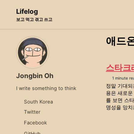
Skip
Skip
Skip
Lifelog
to
to
to
보고 먹고 겪고 쓰고
primary
content
footer
navigation
애드
스타크래
Jongbin Oh
1 minute re
정말 기대되는
I write something to think
용은 새로운
를 보면 스
South Korea
명성을 망치는
Twitter
Facebook
GitHub