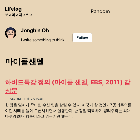
Skip
Skip
Skip
Lifelog
Random
Toggle
to
to
to
보고 먹고 겪고 쓰고
search
primary
content
footer
navigation
Jongbin Oh
Follow
I write something to think
마이클샌델
하버드특강 정의 (마이클 샌델, EBS, 2011) 감
상문
less than 1 minute read
한 명을 밀어서 죽이면 수십 명을 살릴 수 있다. 어떻게 할 것인가? 공리주의를
이런 사례를 들어 토론시키면서 설명한다. 난 정말 딱딱하게 공리주의는 최대
다수의 최대 행복이라고 외우기만 했는데.