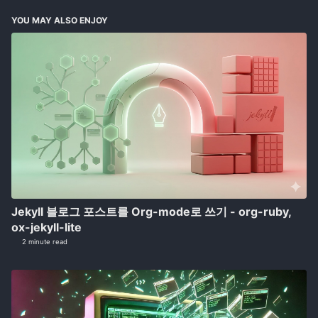
YOU MAY ALSO ENJOY
Jekyll 블로그 포스트를 Org-mode로 쓰기 - org-ruby,
ox-jekyll-lite
2 minute read