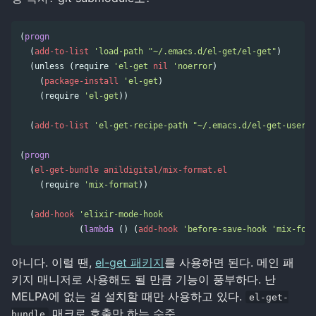
(
progn
(
add-to-list
'load-path
"~/.emacs.d/el-get/el-get"
)
(
unless
(
require
'el-get
nil
'noerror
)
(
package-install
'el-get
)
(
require
'el-get
))
(
add-to-list
'el-get-recipe-path
"~/.emacs.d/el-get-user/r
(
progn
(
el-get-bundle
anildigital/mix-format.el
(
require
'mix-format
))
(
add-hook
'elixir-mode-hook
(
lambda
()
(
add-hook
'before-save-hook
'mix-form
아니다. 이럴 땐,
el-get 패키지
를 사용하면 된다. 메인 패
키지 매니저로 사용해도 될 만큼 기능이 풍부하다. 난
MELPA에 없는 걸 설치할 때만 사용하고 있다.
el-get-
매크로 호출만 하는 수준.
bundle