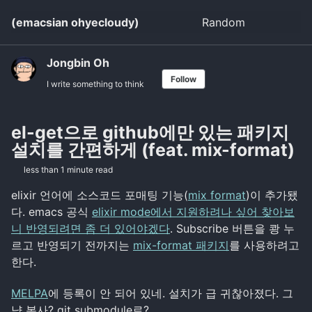
Skip
Skip
Skip
(emacsian ohyecloudy)
Random
Toggle
to
to
to
search
primary
content
footer
navigation
Jongbin Oh
Follow
I write something to think
el-get으로 github에만 있는 패키지
설치를 간편하게 (feat. mix-format)
less than 1 minute read
elixir 언어에 소스코드 포매팅 기능(
mix format
)이 추가됐
다. emacs 공식
elixir mode에서 지원하려나 싶어 찾아보
니 반영되려면 좀 더 있어야겠다
. Subscribe 버튼을 쾅 누
르고 반영되기 전까지는
mix-format 패키지
를 사용하려고
한다.
MELPA
에 등록이 안 되어 있네. 설치가 급 귀찮아졌다. 그
냥 복사? git submodule로?