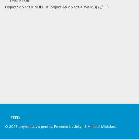
1 minute read
Object* object = NULL; if (object && object->IsValid()) { // ... }
FEED
© 2026
ohyecloudy's pnotes
. Powered by
Jekyll
&
Minimal Mistakes
.