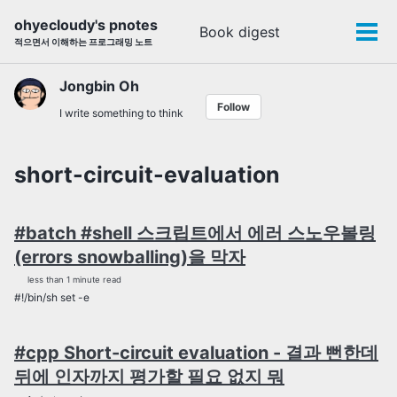
Skip
Skip
Skip
ohyecloudy's pnotes
Book digest
Toggle
to
to
to
Tog
적으면서 이해하는 프로그래밍 노트
search
primary
content
footer
men
navigation
Jongbin Oh
Follow
I write something to think
short-circuit-evaluation
#batch #shell 스크립트에서 에러 스노우볼링
(errors snowballing)을 막자
less than 1 minute read
#!/bin/sh set -e
#cpp Short-circuit evaluation - 결과 뻔한데
뒤에 인자까지 평가할 필요 없지 뭐