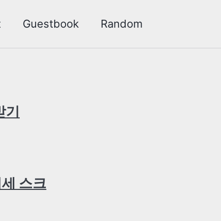
t
Guestbook
Random
Toggle
search
 받기
 시세 스크