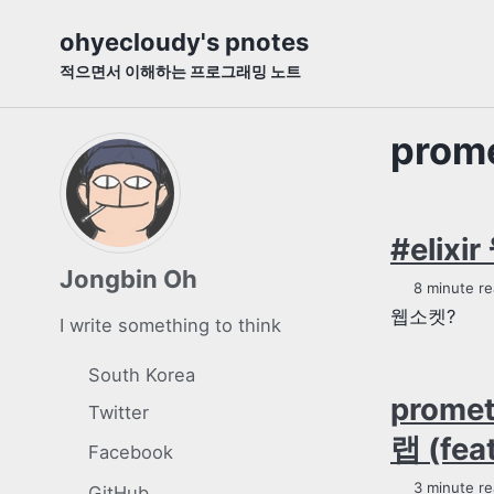
Skip
Skip
Skip
ohyecloudy's pnotes
to
to
to
적으면서 이해하는 프로그래밍 노트
primary
content
footer
navigation
prom
#elix
Jongbin Oh
8 minute re
웹소켓?
I write something to think
South Korea
prome
Twitter
랩 (fea
Facebook
3 minute re
GitHub