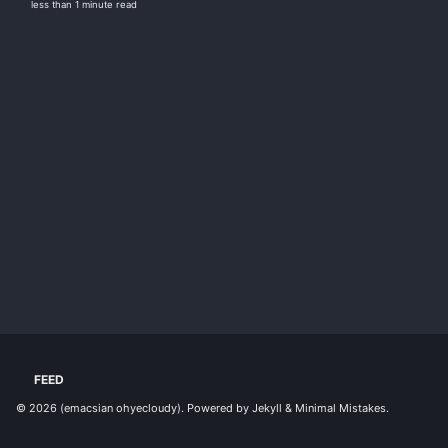
less than 1 minute read
FEED
© 2026
(emacsian ohyecloudy)
. Powered by
Jekyll
&
Minimal Mistakes
.