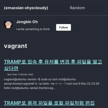
Skip
Skip
Skip
(emacsian ohyecloudy)
Random
Toggle
to
to
to
search
primary
content
footer
navigation
Jongbin Oh
Follow
I write something to think
vagrant
TRAMP로 접속 후 유저를 변경 후 파일을 열고
싶다면
less than 1 minute read
vagrant@ubuntu-xenial:~$ sudo su root root@ubuntu-
xenial:/home/vagrant# ls -la hello -rw-r--r-- 1 root root 6 Mar 23 23:29
hello root@ubuntu-xenial:/home/vag...
TRAMP로 원격 파일을 로컬 파일처럼 편집