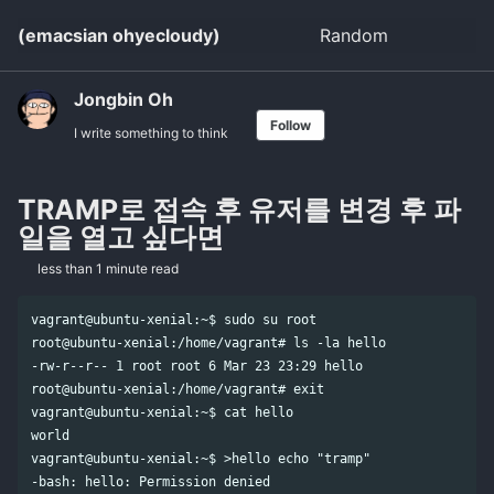
Skip
Skip
Skip
(emacsian ohyecloudy)
Random
Toggle
to
to
to
search
primary
content
footer
navigation
Jongbin Oh
Follow
I write something to think
TRAMP로 접속 후 유저를 변경 후 파
일을 열고 싶다면
less than 1 minute read
vagrant@ubuntu-xenial:~$ sudo su root

root@ubuntu-xenial:/home/vagrant# ls -la hello

-rw-r--r-- 1 root root 6 Mar 23 23:29 hello

root@ubuntu-xenial:/home/vagrant# exit

vagrant@ubuntu-xenial:~$ cat hello

world

vagrant@ubuntu-xenial:~$ >hello echo "tramp"

-bash: hello: Permission denied
