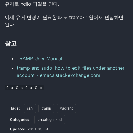
유저로 hello 파일을 연다.
이제 유저 변경이 필요할 때도 tramp로 열어서 편집하면
된다.
참고
TRAMP User Manual
tramp and sudo: how to edit files under another
account - emacs.stackexchange.com
C-x C-s C-x C-c
Tags:
ssh
tramp
vagrant
Categories:
uncategorized
Updated:
2019-03-24