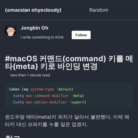
Skip
Skip
Skip
(emacsian ohyecloudy)
Random
Toggle
to
to
to
search
primary
content
footer
navigation
Jongbin Oh
Follow
I write something to think
#macOS 커맨드(command) 키를 메
타(meta) 키로 바인딩 변경
less than 1 minute read
(
when
(
eq
system-type
'darwin
)
(
setq
mac-command-modifier
'meta
)
(
setq
mac-option-modifier
'super
))
윈도우랑 메타(meta)키 위치가 달라서 불편했다. 이제 메
타키 대신 슈퍼키를 누를 일은 없겠지.