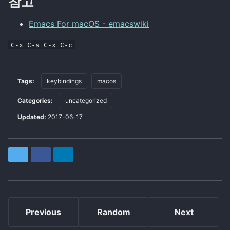
참고
Emacs For macOS - emacswiki
C-x C-s C-x C-c
Tags:
keybindings
macos
Categories:
uncategorized
Updated:
2017-06-17
Twitter
Facebook
LinkedIn
Previous
Random
Next