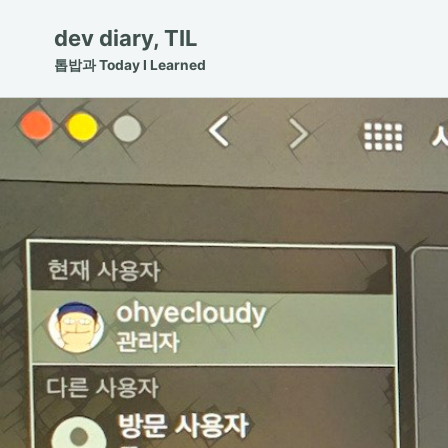
Skip
Skip
Skip
dev diary, TIL
to
to
to
톱밥과 Today I Learned
primary
content
footer
navigation