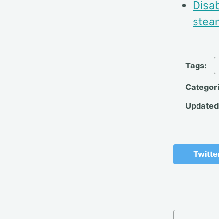
Disab
stea
Tags:
Categor
Updated
Twitte