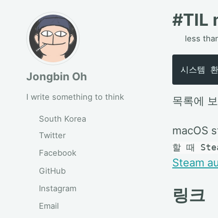
#TIL
less tha
Jongbin Oh
I write something to think
목록에 보
South Korea
macOS 
Twitter
할 때 St
Facebook
Steam au
GitHub
Instagram
링크
Email