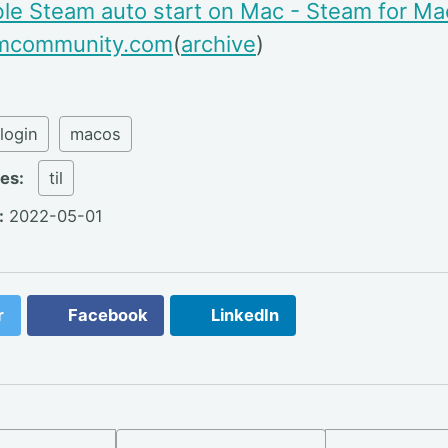
le Steam auto start on Mac - Steam for Ma
mcommunity.com
(
archive
)
login
macos
ies:
til
:
2022-05-01
r
Facebook
LinkedIn