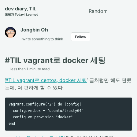
Skip
Skip
Skip
dev diary, TIL
Random
Toggle
to
to
to
톱밥과 Today I Learned
search
primary
content
footer
navigation
Jongbin Oh
Follow
I write something to think
#TIL vagrant로 docker 세팅
less than 1 minute read
’
#TIL vagrant로 centos, docker 세팅
’ 글처럼만 해도 편했
는데, 더 편하게 할 수 있다.
Vagrant.configure("2") do |config|

  config.vm.box = "ubuntu/trusty64"

  config.vm.provision "docker"
