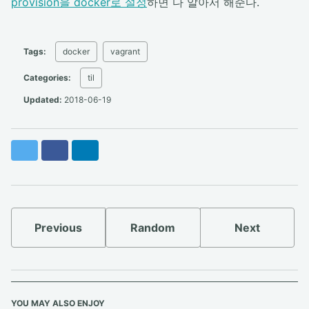
provision을 docker로 설정
하면 다 알아서 해준다.
Tags:
docker
vagrant
Categories:
til
Updated:
2018-06-19
Twitter
Facebook
LinkedIn
Previous
Random
Next
YOU MAY ALSO ENJOY