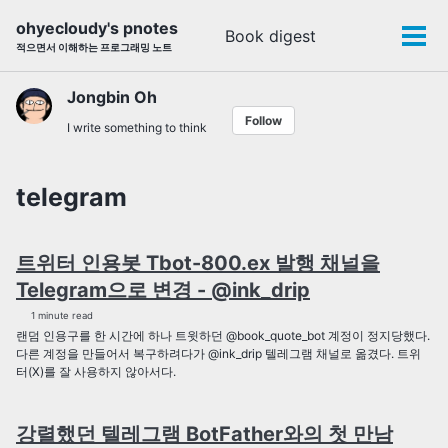
Skip
Skip
Skip
ohyecloudy's pnotes
Book digest
Toggle
to
to
to
Tog
적으면서 이해하는 프로그래밍 노트
search
primary
content
footer
men
navigation
Jongbin Oh
Follow
I write something to think
telegram
트위터 인용봇 Tbot-800.ex 발행 채널을
Telegram으로 변경 - @ink_drip
1 minute read
랜덤 인용구를 한 시간에 하나 트윗하던 @book_quote_bot 계정이 정지당했다.
다른 계정을 만들어서 복구하려다가 @ink_drip 텔레그램 채널로 옮겼다. 트위
터(X)를 잘 사용하지 않아서다.
강렬했던 텔레그램 BotFather와의 첫 만남