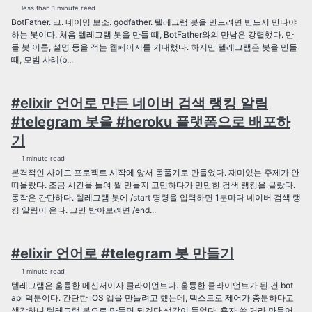
less than 1 minute read
BotFather. 크. 네이밍 보소. godfather. 텔레그램 봇을 만드려면 반드시 만나야
하는 봇이다. 처음 텔레그램 봇을 만들 때, BotFather와의 만남은 강렬했다. 만
들 봇 이름, 설명 등을 적는 웹페이지를 기대했다. 하지만 텔레그램은 봇을 만들
때, 모범 사례(b...
#elixir 언어로 만든 네이버 검색 랭킹 알림
#telegram 봇을 #heroku 플랫폼으로 배포하
기
1 minute read
본격적인 사이드 프로젝트 시작에 앞서 몸풀기로 만들었다. 재미있는 주제가 안
떠올랐다. 조금 시간을 들여 뭘 만들지 고민하다가 만만한 검색 랭킹을 골랐다.
동작은 간단하다. 텔레그램 봇에 /start 명령을 입력하면 1분마다 네이버 검색 랭
킹 알림이 온다. 그만 받아보려면 /end...
#elixir 언어로 #telegram 봇 만들기
1 minute read
텔레그램은 훌륭한 메신저이자 클라이언트다. 훌륭한 클라이언트가 된 건 bot
api 덕분이다. 간단한 iOS 앱을 만들려고 했는데, 텍스트로 제어가 충분하다고
생각하니 텔레그램 봇으로 만들면 되겠단 생각이 들었다. 혼자 쓸 거라 만들어