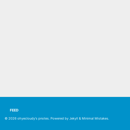
FEED
© 2026
ohyecloudy's pnotes
. Powered by
Jekyll
&
Minimal Mistakes
.