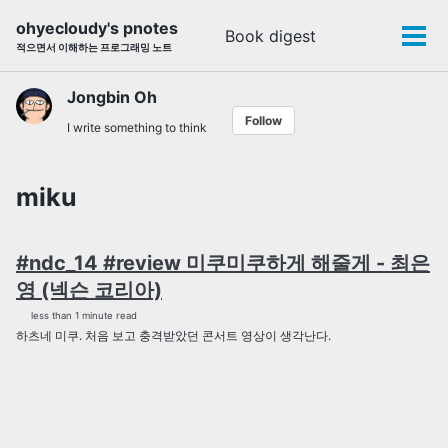
Skip
Skip
Skip
ohyecloudy's pnotes
Book digest
Toggle
to
to
to
Tog
적으면서 이해하는 프로그래밍 노트
search
primary
content
footer
men
navigation
Jongbin Oh
Follow
I write something to think
miku
#ndc_14 #review 미쿠미쿠하게 해줄게 - 최은
영 (넥슨 코리아)
less than 1 minute read
하츠네 미쿠. 처음 보고 충격받았던 콘서트 영상이 생각난다.