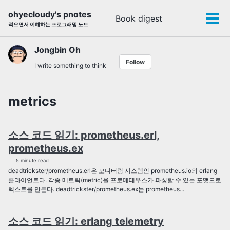
Skip
Skip
Skip
ohyecloudy's pnotes
Book digest
Toggle
to
to
to
Tog
적으면서 이해하는 프로그래밍 노트
search
primary
content
footer
men
navigation
Jongbin Oh
Follow
I write something to think
metrics
소스 코드 읽기: prometheus.erl,
prometheus.ex
5 minute read
deadtrickster/prometheus.erl은 모니터링 시스템인 prometheus.io의 erlang
클라이언트다. 각종 메트릭(metric)을 프로메테우스가 파싱할 수 있는 포맷으로
텍스트를 만든다. deadtrickster/prometheus.ex는 prometheus...
소스 코드 읽기: erlang telemetry