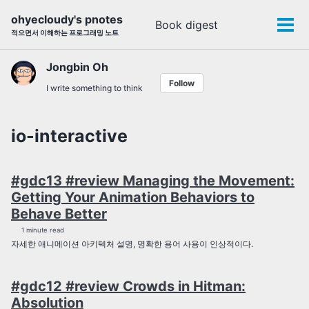
Skip
Skip
Skip
ohyecloudy's pnotes
Book digest
Toggle
to
to
to
Tog
적으면서 이해하는 프로그래밍 노트
search
primary
content
footer
men
navigation
Jongbin Oh
Follow
I write something to think
io-interactive
#gdc13 #review Managing the Movement:
Getting Your Animation Behaviors to
Behave Better
1 minute read
자세한 애니메이션 아키텍처 설명, 명확한 용어 사용이 인상적이다.
#gdc12 #review Crowds in Hitman:
Absolution