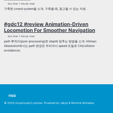
less than 1 minute read
구축한 crowd system을 소개. 구축할 때, 참고할 수 있는 자료.
#gdc12 #review Animation-Driven
Locomotion For Smoother Navigation
less than 1 minute read
path 후처리(post-processing)로 step에 맞추는 방법을 소개. Hitman:
Absolution에서는 path 변경은 무리여서 speed 조절로 CA(collision
avoidance).
FEED
© 2026
ohyecloudy's pnotes
. Powered by
Jekyll
&
Minimal Mistakes
.