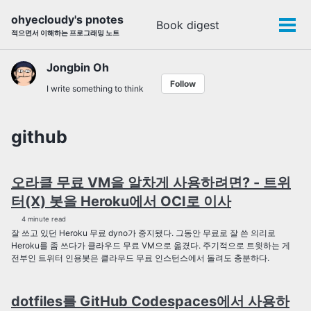
Skip
Skip
Skip
ohyecloudy's pnotes
Book digest
Toggle
to
to
to
Tog
적으면서 이해하는 프로그래밍 노트
search
primary
content
footer
men
navigation
Jongbin Oh
Follow
I write something to think
github
오라클 무료 VM을 알차게 사용하려면? - 트위
터(X) 봇을 Heroku에서 OCI로 이사
4 minute read
잘 쓰고 있던 Heroku 무료 dyno가 중지됐다. 그동안 무료로 잘 쓴 의리로
Heroku를 좀 쓰다가 클라우드 무료 VM으로 옮겼다. 주기적으로 트윗하는 게
전부인 트위터 인용봇은 클라우드 무료 인스턴스에서 돌려도 충분하다.
dotfiles를 GitHub Codespaces에서 사용하