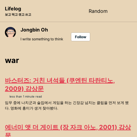
Skip
Skip
Skip
Lifelog
Random
Toggle
to
to
to
보고 먹고 겪고 쓰고
search
primary
content
footer
navigation
Jongbin Oh
Follow
I write something to think
war
바스터즈: 거친 녀석들 (쿠엔틴 타란티노,
2009) 감상문
less than 1 minute read
임무 중에 나치군과 술집에서 게임을 하는 긴장감 넘치는 클립을 먼저 보게 됐
다. 영화에 흥미가 생겨 찾아봤다.
에너미 앳 더 게이트 (장 자크 아노, 2001) 감상
문