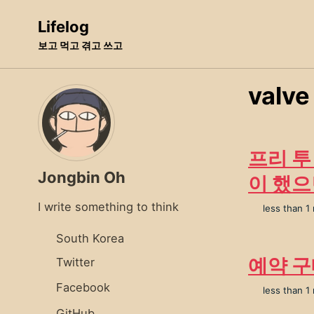
Skip
Skip
Skip
Lifelog
to
to
to
보고 먹고 겪고 쓰고
primary
content
footer
navigation
valve
프리 투 
Jongbin Oh
이 했으
I write something to think
less than 1
South Korea
예약 구
Twitter
Facebook
less than 1
GitHub