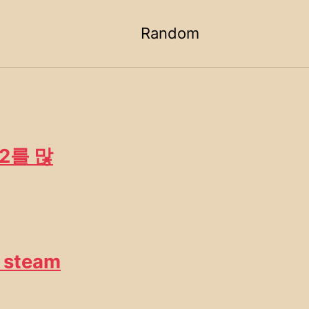
Random
Toggle
search
 2를 많
steam