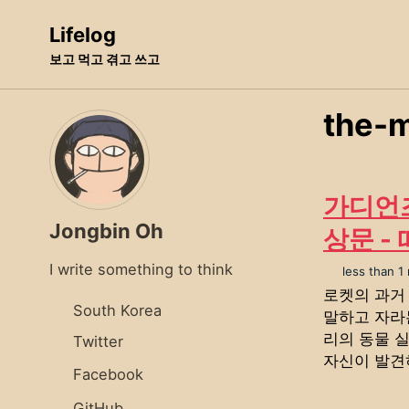
Skip
Skip
Skip
Lifelog
to
to
to
보고 먹고 겪고 쓰고
primary
content
footer
navigation
the-m
가디언즈 
Jongbin Oh
상문 -
I write something to think
less than 1
로켓의 과거 
South Korea
말하고 자라
리의 동물 
Twitter
자신이 발견하
Facebook
GitHub