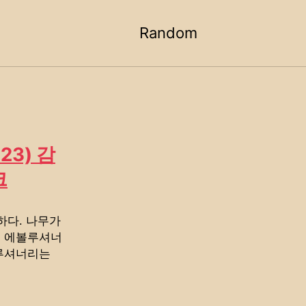
Random
Toggle
search
23) 감
크
하다. 나무가
이 에볼루셔너
볼루셔너리는