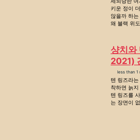
세뇌당한 여
키운 정이 
않을까 하는
왜 블랙 위도
샹치와 
2021)
less than 1
텐 링즈라는 
착하면 늙지
텐 링즈를 
는 장면이 없