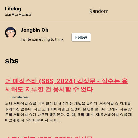
Skip
Skip
Skip
Lifelog
Random
Toggle
to
to
to
보고 먹고 겪고 쓰고
search
primary
content
footer
navigation
Jongbin Oh
Follow
I write something to think
sbs
더 매직스타 (SBS, 2024) 감상문 - 실수는 용
서해도 지루한 건 용서할 수 없다
3 minute read
노래 서바이벌 쇼를 너무 많이 봐서 이제는 채널을 돌린다. 서바이벌 쇼 자체를
싫어하진 않는다. 다만 노래 서바이벌 쇼 포맷에 질렸을 뿐이다. 그래서 다른 장
르의 서바이벌 쇼가 나오면 챙겨본다. 춤, 랩, 요리, 패션, SNS 서바이벌 쇼를 재
미있게 봤다. YouTube에서 더 매...