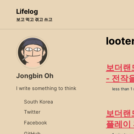
Skip
Skip
Skip
Lifelog
to
to
to
보고 먹고 겪고 쓰고
primary
content
footer
navigation
loote
보더랜드 
Jongbin Oh
- 전작
I write something to think
less than 1
South Korea
보더랜드 (
Twitter
플레이
Facebook
GitHub