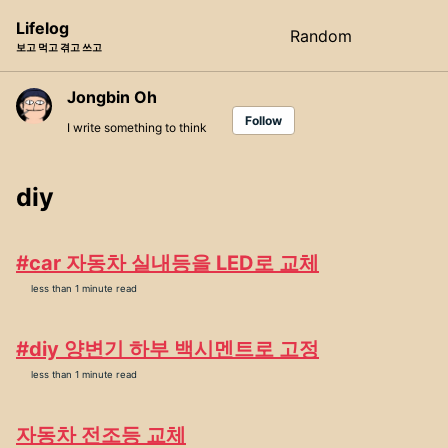
Skip
Skip
Skip
Lifelog
Random
Toggle
to
to
to
보고 먹고 겪고 쓰고
search
primary
content
footer
navigation
Jongbin Oh
Follow
I write something to think
diy
#car 자동차 실내등을 LED로 교체
less than 1 minute read
#diy 양변기 하부 백시멘트로 고정
less than 1 minute read
자동차 전조등 교체