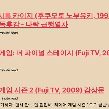
록 카이지 (후쿠모토 노부유키, 199
) 독후감 - 나락 급행열차
 minute read
임: 더 파이널 스테이지 (Fuji TV, 20
 minute read
임 시즌 2 (Fuji TV, 2009) 감상문
 minute read
기하다. 괜히 안 보면 찝찝해. 라이어 게임 시즌 1으로 끝난 