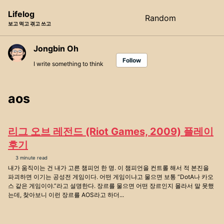
Skip
Skip
Skip
Lifelog
Random
Toggle
to
to
to
보고 먹고 겪고 쓰고
search
primary
content
footer
navigation
Jongbin Oh
Follow
I write something to think
aos
리그 오브 레전드 (Riot Games, 2009) 플레이
후기
3 minute read
내가 움직이는 건 내가 고른 챔피언 한 명. 이 챔피언을 컨트롤 해서 적 본진을
파괴하면 이기는 공성전 게임이다. 어떤 게임이냐고 물으면 보통 “DotA나 카오
스 같은 게임이야.”라고 설명한다. 장르를 물으면 어떤 장르인지 몰라서 말 못했
는데, 찾아보니 이런 장르를 AOS라고 하더...