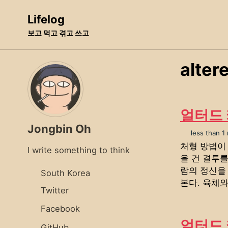
Skip
Skip
Skip
Lifelog
to
to
to
보고 먹고 겪고 쓰고
primary
content
footer
navigation
alter
얼터드 
Jongbin Oh
less than 1
처형 방법이
I write something to think
을 건 결투를
람의 정신을 
South Korea
본다. 육체와
Twitter
Facebook
얼터드 카
GitHub