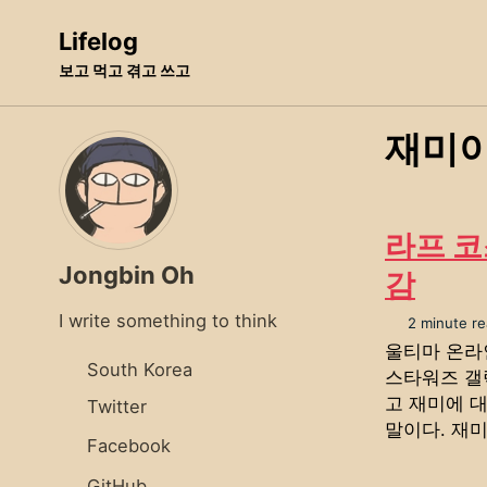
Skip
Skip
Skip
Lifelog
to
to
to
보고 먹고 겪고 쓰고
primary
content
footer
navigation
재미
라프 코
Jongbin Oh
감
I write something to think
2 minute re
울티마 온라
South Korea
스타워즈 갤
고 재미에 
Twitter
말이다. 재미
Facebook
GitHub