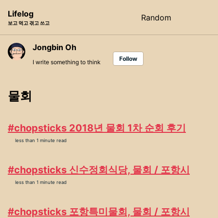
Skip
Skip
Skip
Lifelog
Random
Toggle
to
to
to
보고 먹고 겪고 쓰고
search
primary
content
footer
navigation
Jongbin Oh
Follow
I write something to think
물회
#chopsticks 2018년 물회 1차 순회 후기
less than 1 minute read
#chopsticks 신수정회식당, 물회 / 포항시
less than 1 minute read
#chopsticks 포항특미물회, 물회 / 포항시