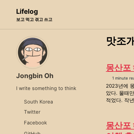
Skip
Skip
Skip
Lifelog
to
to
to
보고 먹고 겪고 쓰고
primary
content
footer
navigation
맛조
몽산포 
Jongbin Oh
1 minute re
2023년에 
I write something to think
았다. 물때
적었다. 작년
South Korea
Twitter
Facebook
몽산포 
GitHub