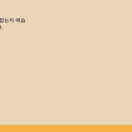
 잡는지 예습
.