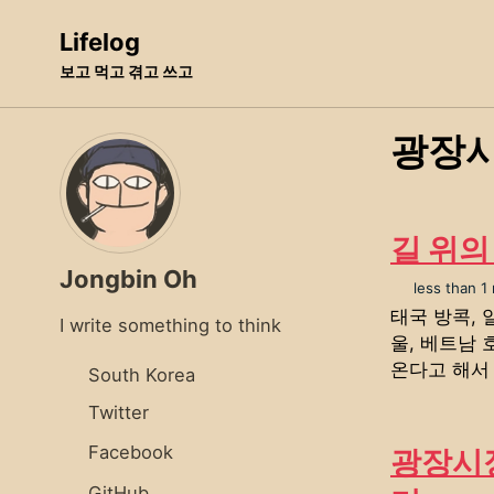
Skip
Skip
Skip
Lifelog
to
to
to
보고 먹고 겪고 쓰고
primary
content
footer
navigation
광장
길 위의 
Jongbin Oh
less than 1
태국 방콕, 
I write something to think
울, 베트남 
온다고 해서 
South Korea
Twitter
Facebook
광장시장
GitHub