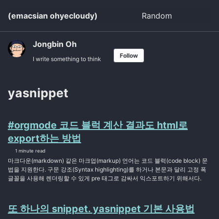
Skip
Skip
Skip
(emacsian ohyecloudy)
Random
Toggle
to
to
to
search
primary
content
footer
navigation
Jongbin Oh
Follow
I write something to think
yasnippet
#orgmode 코드 블럭 계산 결과도 html로
export하는 방법
1 minute read
마크다운(markdown) 같은 마크업(markup) 언어는 코드 블럭(code block) 문
법을 지원한다. 구문 강조(Syntax highlighting)를 하거나 본문과 달리 고정 폭
글꼴을 사용해 렌더링할 수 있게 pre 태그로 감싸서 익스포트하기 위해서다.
또 하나의 snippet. yasnippet 기본 사용법