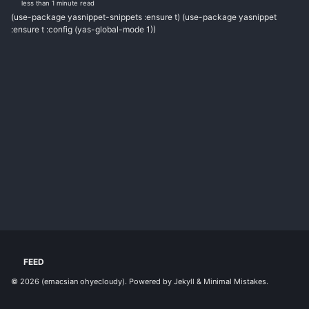
less than 1 minute read
(use-package yasnippet-snippets :ensure t) (use-package yasnippet
:ensure t :config (yas-global-mode 1))
FEED
© 2026
(emacsian ohyecloudy)
. Powered by
Jekyll
&
Minimal Mistakes
.