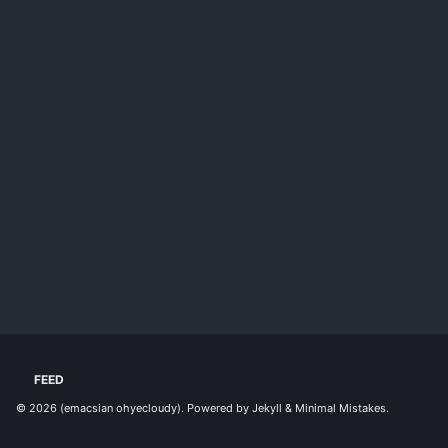
FEED
© 2026
(emacsian ohyecloudy)
. Powered by
Jekyll
&
Minimal Mistakes
.