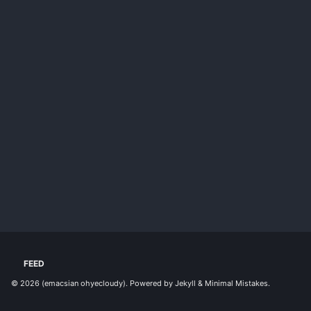
FEED
© 2026
(emacsian ohyecloudy)
. Powered by
Jekyll
&
Minimal Mistakes
.