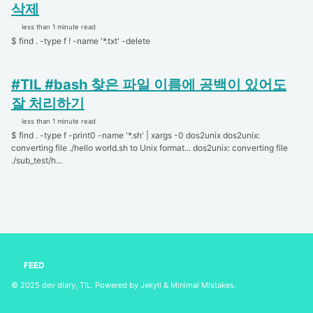
삭제
less than 1 minute read
$ find . -type f ! -name '*.txt' -delete
#TIL #bash 찾은 파일 이름에 공백이 있어도
잘 처리하기
less than 1 minute read
$ find . -type f -print0 -name '*.sh' | xargs -0 dos2unix dos2unix:
converting file ./hello world.sh to Unix format... dos2unix: converting file
./sub_test/h...
FEED
© 2025
dev diary, TIL
. Powered by
Jekyll
&
Minimal Mistakes
.