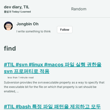
Skip
Skip
Skip
dev diary, TIL
Random
Toggle
to
to
to
톱밥과 Today I Learned
search
primary
content
footer
navigation
Jongbin Oh
Follow
I write something to think
find
#TIL #svn #linux #macos 파일 실행 권한을
svn 프로퍼티로 적용
less than 1 minute read
Subversion provides the svn:executable property as a way to specify that
the executable bit for the file on which that property is set should be
enabled, ...
#TIL #bash 특정 파일 패턴을 제외하고 모두